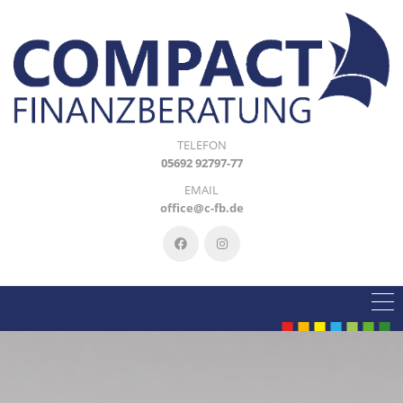
TELEFON
05692 92797-77
EMAIL
office@c-fb.de
■
■
■
■
■
■
■